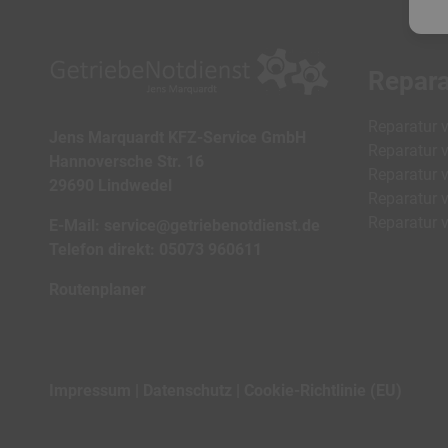
Repara
Reparatur 
Jens Marquardt KFZ-Service GmbH
Reparatur 
Hannoversche Str. 16
Reparatur 
29690 Lindwedel
Reparatur v
Reparatur v
E-Mail:
service@getriebenotdienst.de
Telefon direkt:
05073 960611
Routenplaner
Impressum
Datenschutz
Cookie-Richtlinie (EU)