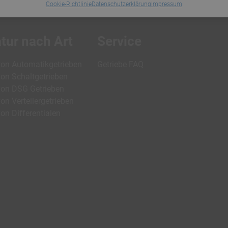
Cookie-Richtlinie
Datenschutzerklärung
Impressum
tur nach Art
Service
von Automatikgetrieben
Getriebe FAQ
von Schaltgetrieben
von DSG Getrieben
on Verteilergetrieben
on Differentialen