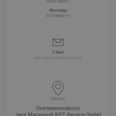
05073 960611
WhatsApp
0170/9606111
E-Mail
service@getriebenotdienst.de
Standort
Getriebenotdienst
Jens Marquardt KFZ-Service GmbH