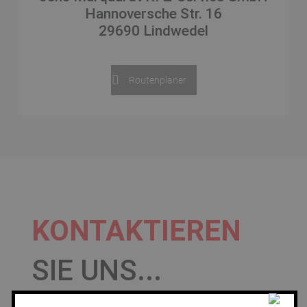
Hannoversche Str. 16
29690 Lindwedel
Routenplaner
KONTAKTIEREN
SIE UNS...
Um einen Termin zu vereinbaren, senden