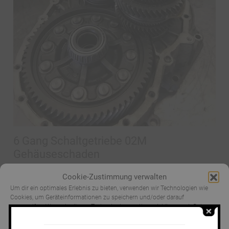
6 Gang Schaltgetriebe 02M
Gehäuseschaden
mehr erfahren
Cookie-Zustimmung verwalten
Um dir ein optimales Erlebnis zu bieten, verwenden wir Technologien wie
Cookies, um Geräteinformationen zu speichern und/oder darauf
zuzugreifen. Wenn du diesen Technologien zustimmst, können wir Daten
wie das Surfverhalten oder eindeutige IDs auf dieser Website verarbeiten.
Wenn du deine Zustimmung nicht erteilst oder zurückziehst, können