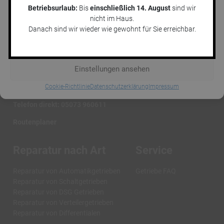
bestimmte Merkmale und Funktionen beeinträchtigt werden.
Betriebsurlaub:
Bis
einschließlich 14. August
sind wir
nicht im Haus.
Akzeptieren
Danach sind wir wieder wie gewohnt für Sie erreichbar.
Ablehnen
Jens Marquardt KFZ-Service GmbH
Hannoversche Str. 16
Einstellungen ansehen
29690 Lindwedel
Cookie-Richtlinie
Datenschutzerklärung
Impressum
E-Mail:
service@getriebenotdienst.de
Telefon direkt:
05073 960611
Routenplaner
Reparatur nach Art
Service
Reparatur von Automatikgetrieben
Getriebe FAQ
Reparatur von Schaltgetrieben
Reparatur von DSG Getrieben
Reparatur von Verteilergetrieben
Reparatur von Differentialen