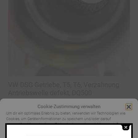
VW DSG Getriebe, T5, T6, Verzahnung
Antriebswelle defekt, DQ500
mehr erfahren
Cookie-Zustimmung verwalten
Um dir ein optimales Erlebnis zu bieten, verwenden wir Technologien wie
Cookies, um Geräteinformationen zu speichern und/oder darauf
zuzugreifen. Wenn du diesen Technologien zustimmst, können wir Daten
wie das Surfverhalten oder eindeutige IDs auf dieser Website verarbeiten.
Wenn du deine Zustimmung nicht erteilst oder zurückziehst, können