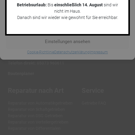
bestimmte Merkmale und Funktionen beeinträchtigt werden.
Betriebsurlaub:
Bis
einschließlich 14. August
sind wir
nicht im Haus.
Akzeptieren
Danach sind wir wieder wie gewohnt für Sie erreichbar.
Ablehnen
Jens Marquardt KFZ-Service GmbH
Hannoversche Str. 16
Einstellungen ansehen
29690 Lindwedel
Cookie-Richtlinie
Datenschutzerklärung
Impressum
E-Mail:
service@getriebenotdienst.de
Telefon direkt:
05073 960611
Routenplaner
Reparatur nach Art
Service
Reparatur von Automatikgetrieben
Getriebe FAQ
Reparatur von Schaltgetrieben
Reparatur von DSG Getrieben
Reparatur von Verteilergetrieben
Reparatur von Differentialen