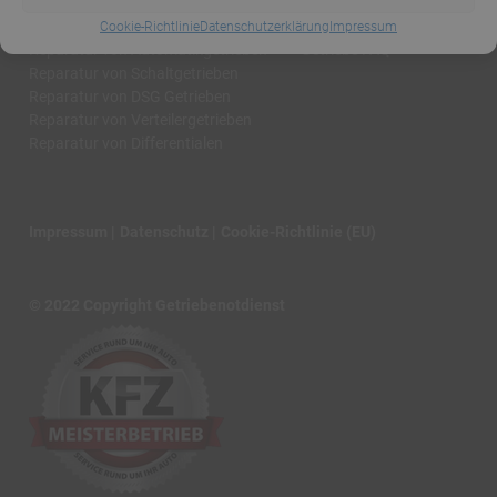
Reparatur nach Art
Service
Cookie-Richtlinie
Datenschutzerklärung
Impressum
Reparatur von Automatikgetrieben
Getriebe FAQ
Reparatur von Schaltgetrieben
Reparatur von DSG Getrieben
Reparatur von Verteilergetrieben
Reparatur von Differentialen
Impressum
Datenschutz
Cookie-Richtlinie (EU)
© 2022 Copyright Getriebenotdienst