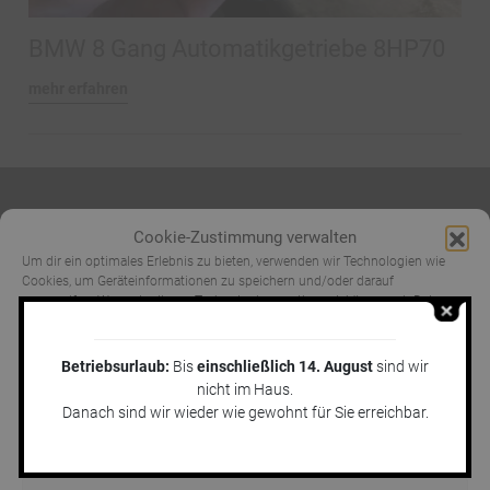
BMW 8 Gang Automatikgetriebe 8HP70
mehr erfahren
Cookie-Zustimmung verwalten
Um dir ein optimales Erlebnis zu bieten, verwenden wir Technologien wie
Cookies, um Geräteinformationen zu speichern und/oder darauf
zuzugreifen. Wenn du diesen Technologien zustimmst, können wir Daten
wie das Surfverhalten oder eindeutige IDs auf dieser Website verarbeiten.
Jens Marquardt KFZ-Service GmbH
Wenn du deine Zustimmung nicht erteilst oder zurückziehst, können
Hannoversche Str. 16
bestimmte Merkmale und Funktionen beeinträchtigt werden.
Betriebsurlaub:
Bis
einschließlich 14. August
sind wir
29690 Lindwedel
nicht im Haus.
Akzeptieren
Danach sind wir wieder wie gewohnt für Sie erreichbar.
E-Mail:
service@getriebenotdienst.de
Telefon direkt:
05073 960611
Ablehnen
Routenplaner